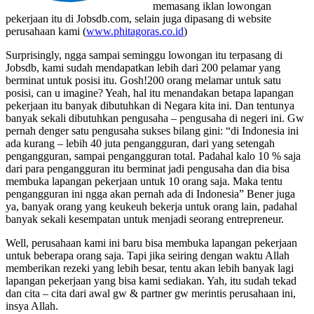
memasang iklan lowongan
pekerjaan itu di Jobsdb.com, selain juga dipasang di website
perusahaan kami (
www.phitagoras.co.id
)
Surprisingly, ngga sampai seminggu lowongan itu terpasang di
Jobsdb, kami sudah mendapatkan lebih dari 200 pelamar yang
berminat untuk posisi itu. Gosh!200 orang melamar untuk satu
posisi, can u imagine? Yeah, hal itu menandakan betapa lapangan
pekerjaan itu banyak dibutuhkan di Negara kita ini. Dan tentunya
banyak sekali dibutuhkan pengusaha – pengusaha di negeri ini. Gw
pernah denger satu pengusaha sukses bilang gini: “di Indonesia ini
ada kurang – lebih 40 juta pengangguran, dari yang setengah
pengangguran, sampai pengangguran total. Padahal kalo 10 % saja
dari para pengangguran itu berminat jadi pengusaha dan dia bisa
membuka lapangan pekerjaan untuk 10 orang saja. Maka tentu
pengangguran ini ngga akan pernah ada di Indonesia” Bener juga
ya, banyak orang yang keukeuh bekerja untuk orang lain, padahal
banyak sekali kesempatan untuk menjadi seorang entrepreneur.
Well, perusahaan kami ini baru bisa membuka lapangan pekerjaan
untuk beberapa orang saja. Tapi jika seiring dengan waktu Allah
memberikan rezeki yang lebih besar, tentu akan lebih banyak lagi
lapangan pekerjaan yang bisa kami sediakan. Yah, itu sudah tekad
dan cita – cita dari awal gw & partner gw merintis perusahaan ini,
insya Allah.