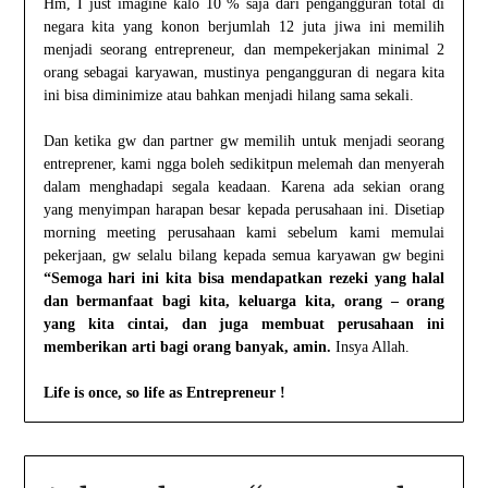
Hm, I just imagine kalo 10 % saja dari pengangguran total di
negara kita yang konon berjumlah 12 juta jiwa ini memilih
menjadi seorang entrepreneur, dan mempekerjakan minimal 2
orang sebagai karyawan, mustinya pengangguran di negara kita
ini bisa diminimize atau bahkan menjadi hilang sama sekali.
Dan ketika gw dan partner gw memilih untuk menjadi seorang
entreprener, kami ngga boleh sedikitpun melemah dan menyerah
dalam menghadapi segala keadaan. Karena ada sekian orang
yang menyimpan harapan besar kepada perusahaan ini. Disetiap
morning meeting perusahaan kami sebelum kami memulai
pekerjaan, gw selalu bilang kepada semua karyawan gw begini
“Semoga hari ini kita bisa mendapatkan rezeki yang halal
dan bermanfaat bagi kita, keluarga kita, orang – orang
yang kita cintai, dan juga membuat perusahaan ini
memberikan arti bagi orang banyak, amin.
Insya Allah.
Life is once, so life as Entrepreneur !