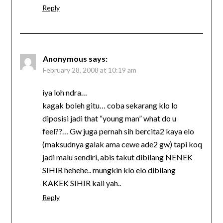
Reply
Anonymous
says:
February 28, 2008 at 10:19 am
iya loh ndra…
kagak boleh gitu… coba sekarang klo lo
diposisi jadi that “young man” what do u
feel??… Gw juga pernah sih bercita2 kaya elo
(maksudnya galak ama cewe ade2 gw) tapi koq
jadi malu sendiri, abis takut dibilang NENEK
SIHIR hehehe.. mungkin klo elo dibilang
KAKEK SIHIR kali yah..
Reply