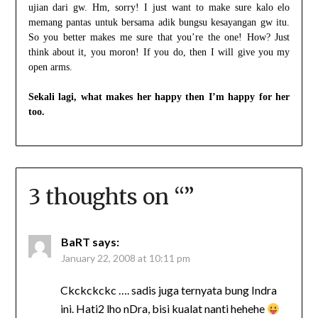
ujian dari gw. Hm, sorry! I just want to make sure kalo elo
memang pantas untuk bersama adik bungsu kesayangan gw itu.
So you better makes me sure that you’re the one! How? Just
think about it, you moron! If you do, then I will give you my
open arms.
Sekali lagi, what makes her happy then I’m happy for her
too.
3 thoughts on “
”
BaRT
says:
January 22, 2008 at 10:11 pm
Ckckckckc …. sadis juga ternyata bung Indra
ini. Hati2 lho nDra, bisi kualat nanti hehehe