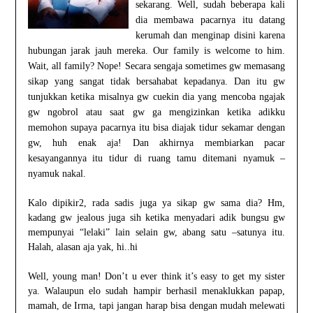
sekarang. Well, sudah beberapa kali
dia membawa pacarnya itu datang
kerumah dan menginap disini karena
hubungan jarak jauh mereka. Our family is welcome to him.
Wait, all family? Nope! Secara sengaja sometimes gw memasang
sikap yang sangat tidak bersahabat kepadanya. Dan itu gw
tunjukkan ketika misalnya gw cuekin dia yang mencoba ngajak
gw ngobrol atau saat gw ga mengizinkan ketika adikku
memohon supaya pacarnya itu bisa diajak tidur sekamar dengan
gw, huh enak aja! Dan akhirnya membiarkan pacar
kesayangannya itu tidur di ruang tamu ditemani nyamuk –
nyamuk nakal.
Kalo dipikir2, rada sadis juga ya sikap gw sama dia? Hm,
kadang gw jealous juga sih ketika menyadari adik bungsu gw
mempunyai “lelaki” lain selain gw, abang satu –satunya itu.
Halah, alasan aja yak, hi..hi
Well, young man! Don’t u ever think it’s easy to get my sister
ya. Walaupun elo sudah hampir berhasil menaklukkan papap,
mamah, de Irma, tapi jangan harap bisa dengan mudah melewati