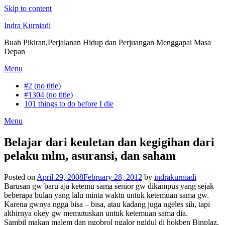
Skip to content
Indra Kurniadi
Buah Pikiran,Perjalanan Hidup dan Perjuangan Menggapai Masa
Depan
Menu
#2 (no title)
#1304 (no title)
101 things to do before I die
Menu
Belajar dari keuletan dan kegigihan dari
pelaku mlm, asuransi, dan saham
Posted on
April 29, 2008
February 28, 2012
by
indrakurniadi
Barusan gw baru aja ketemu sama senior gw dikampus yang sejak
beberapa bulan yang lalu minta waktu untuk ketemuan sama gw.
Karena gwnya ngga bisa – bisa, atau kadang juga ngeles sih, tapi
akhirnya okey gw memutuskan untuk ketemuan sama dia.
Sambil makan malem dan ngobrol ngalor ngidul di hokben Binplaz,