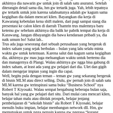
akhirnya dia nawarin gw untuk join di salah satu asuransi. Setelah
diterangin detail sama dia, hm gw tertarik juga. Yah, lebih tepatnya
gw tertarik untuk join karena salahsatunya adalah gw kagum sama
kegigihan dia dalam mencari klien. Bayangkan dia kerja di
Kawarang kebetulan kena shift malem, dari pagi sampai siang dia
presentasi ke calon klien di daerah Thamrin trus malemnya baru
ketemu gw sebelum akhirnya dia balik ke pabrik tempat dia kerja di
Karawang. Jangan dibayangin dia bawa kendaraan pribadi ya, dia
naik umum bo! Salut lah..
Trus ada juga seseorang dari sebuah perusahaan yang bergerak di
index saham yang sejak berbulan – bulan yang lalu selalu minta
waktu gw untuk ketemuan. Karena salut dan kagum sama kegigihan
dia, akhirnya gw mau juga meluangkan waktu untuk bertemu dia
dan managernya di Plangi. Walau akhirnya gw ngga bisa gabung di
index saham, at least ada yang gw pelajari dari dia. Ulet dan gigih
dalam mengejar impian yang ingin dia capai.
Well, begitu pula dengan teman – teman gw yang sekarang bergerak
di bisnis MLM atau direct selling. Dulu, gw pernah join di salah satu
MLM karena gw terinspirasi sama buku “Business School” nya
Robert T Kiyosaki. Walau sempat bergabung beberapa bulan saja,
banyak hal yang gw pelajari dari situ. Dari mulai cara mencari klien,
belajar tahan malu atau ditolak prospek, belajar jenjang
pembelajaran di “sekolah bisnis” ala Robert T Kiyosaki, belajar
menulis buku impian, belajar membangun network dll. Hm, gw
memutuskan untuk ngga nerusin karena gw ngerasa “kurang