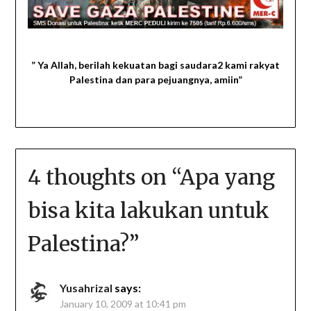
ke
7505
” Ya Allah, berilah kekuatan bagi saudara2 kami rakyat
Palestina dan para pejuangnya, amiin”
4 thoughts on “
Apa yang
bisa kita lakukan untuk
Palestina?
”
Yusahrizal
says:
January 10, 2009 at 10:41 pm