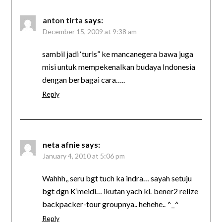
anton tirta
says:
December 15, 2009 at 9:38 am
sambil jadi ‘turis” ke mancanegera bawa juga
misi untuk mempekenalkan budaya Indonesia
dengan berbagai cara…..
Reply
neta afnie
says:
January 4, 2010 at 5:06 pm
Wahhh,, seru bgt tuch ka indra… sayah setuju
bgt dgn K’meidi… ikutan yach kL bener2 relize
backpacker-tour groupnya.. hehehe.. ^_^
Reply