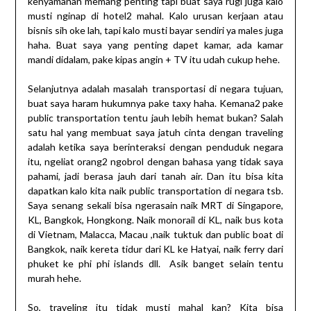
kenyamanan memang penting tapi buat saya rugi juga kalo
musti nginap di hotel2 mahal. Kalo urusan kerjaan atau
bisnis sih oke lah, tapi kalo musti bayar sendiri ya males juga
haha. Buat saya yang penting dapet kamar, ada kamar
mandi didalam, pake kipas angin + TV itu udah cukup hehe.
Selanjutnya adalah masalah transportasi di negara tujuan,
buat saya haram hukumnya pake taxy haha. Kemana2 pake
public transportation tentu jauh lebih hemat bukan? Salah
satu hal yang membuat saya jatuh cinta dengan traveling
adalah ketika saya berinteraksi dengan penduduk negara
itu, ngeliat orang2 ngobrol dengan bahasa yang tidak saya
pahami, jadi berasa jauh dari tanah air. Dan itu bisa kita
dapatkan kalo kita naik public transportation di negara tsb.
Saya senang sekali bisa ngerasain naik MRT di Singapore,
KL, Bangkok, Hongkong. Naik monorail di KL, naik bus kota
di Vietnam, Malacca, Macau ,naik tuktuk dan public boat di
Bangkok, naik kereta tidur dari KL ke Hatyai, naik ferry dari
phuket ke phi phi islands dll. Asik banget selain tentu
murah hehe.
So, traveling itu tidak musti mahal kan? Kita bisa