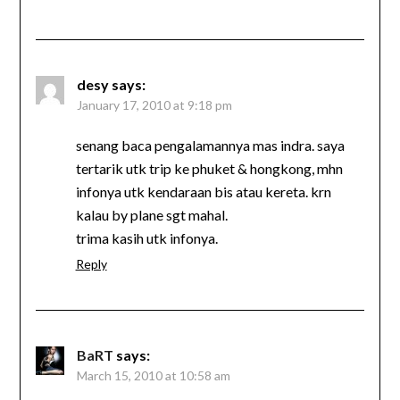
desy
says:
January 17, 2010 at 9:18 pm
senang baca pengalamannya mas indra. saya
tertarik utk trip ke phuket & hongkong, mhn
infonya utk kendaraan bis atau kereta. krn
kalau by plane sgt mahal.
trima kasih utk infonya.
Reply
BaRT
says:
March 15, 2010 at 10:58 am