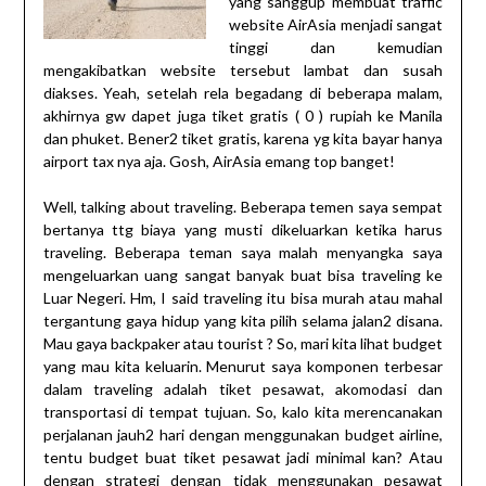
yang sanggup membuat traffic
website AirAsia menjadi sangat
tinggi dan kemudian
mengakibatkan website tersebut lambat dan susah
diakses. Yeah, setelah rela begadang di beberapa malam,
akhirnya gw dapet juga tiket gratis ( 0 ) rupiah ke Manila
dan phuket. Bener2 tiket gratis, karena yg kita bayar hanya
airport tax nya aja. Gosh, AirAsia emang top banget!
Well, talking about traveling. Beberapa temen saya sempat
bertanya ttg biaya yang musti dikeluarkan ketika harus
traveling. Beberapa teman saya malah menyangka saya
mengeluarkan uang sangat banyak buat bisa traveling ke
Luar Negeri. Hm, I said traveling itu bisa murah atau mahal
tergantung gaya hidup yang kita pilih selama jalan2 disana.
Mau gaya backpaker atau tourist ? So, mari kita lihat budget
yang mau kita keluarin. Menurut saya komponen terbesar
dalam traveling adalah tiket pesawat, akomodasi dan
transportasi di tempat tujuan. So, kalo kita merencanakan
perjalanan jauh2 hari dengan menggunakan budget airline,
tentu budget buat tiket pesawat jadi minimal kan? Atau
dengan strategi dengan tidak menggunakan pesawat