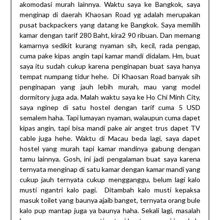
akomodasi murah lainnya. Waktu saya ke Bangkok, saya
menginap di daerah Khaosan Road yg adalah merupakan
pusat backpackers yang datang ke Bangkok. Saya memilih
kamar dengan tarif 280 Baht, kira2 90 ribuan. Dan memang
kamarnya sedikit kurang nyaman sih, kecil, rada pengap,
cuma pake kipas angin tapi kamar mandi didalam. Hm, buat
saya itu sudah cukup karena penginapan buat saya hanya
tempat numpang tidur hehe. Di Khaosan Road banyak sih
penginapan yang jauh lebih murah, mau yang model
dormitory juga ada. Malah waktu saya ke Ho Chi Minh City,
saya nginep di satu hostel dengan tarif cuma 5 USD
semalem haha. Tapi lumayan nyaman, walaupun cuma dapet
kipas angin, tapi bisa mandi pake air anget trus dapet TV
cable juga hehe. Waktu di Macau beda lagi, saya dapet
hostel yang murah tapi kamar mandinya gabung dengan
tamu lainnya. Gosh, ini jadi pengalaman buat saya karena
ternyata menginap di satu kamar dengan kamar mandi yang
cukup jauh ternyata cukup mengganggu, belum lagi kalo
musti ngantri kalo pagi. Ditambah kalo musti kepaksa
masuk toilet yang baunya ajaib banget, ternyata orang bule
kalo pup mantap juga ya baunya haha. Sekali lagi, masalah