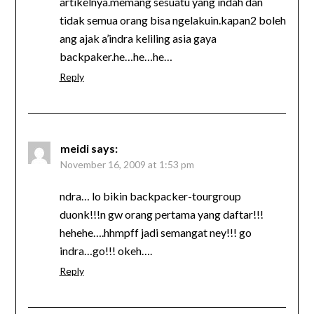
artikelnya.memang sesuatu yang indah dan
tidak semua orang bisa ngelakuin.kapan2 boleh
ang ajak a’indra keliling asia gaya
backpaker.he…he…he…
Reply
meidi
says:
November 16, 2009 at 1:53 pm
ndra… lo bikin backpacker-tourgroup
duonk!!!n gw orang pertama yang daftar!!!
hehehe….hhmpff jadi semangat ney!!! go
indra…go!!! okeh….
Reply