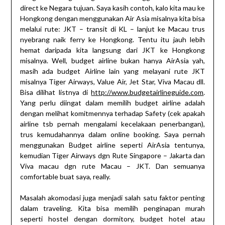
direct ke Negara tujuan. Saya kasih contoh, kalo kita mau ke
Hongkong dengan menggunakan Air Asia misalnya kita bisa
melalui rute: JKT – transit di KL – lanjut ke Macau trus
nyebrang naik ferry ke Hongkong. Tentu itu jauh lebih
hemat daripada kita langsung dari JKT ke Hongkong
misalnya. Well, budget airline bukan hanya AirAsia yah,
masih ada budget Airline lain yang melayani rute JKT
misalnya Tiger Airways, Value Air, Jet Star, Viva Macau dll.
Bisa dilihat listnya di
http://www.budgetairlineguide.com
.
Yang perlu diingat dalam memilih budget airline adalah
dengan melihat komitmennya terhadap Safety (cek apakah
airline tsb pernah mengalami kecelakaan penerbangan),
trus kemudahannya dalam online booking. Saya pernah
menggunakan Budget airline seperti AirAsia tentunya,
kemudian Tiger Airways dgn Rute Singapore – Jakarta dan
Viva macau dgn rute Macau – JKT. Dan semuanya
comfortable buat saya, really.
Masalah akomodasi juga menjadi salah satu faktor penting
dalam traveling. Kita bisa memilih penginapan murah
seperti hostel dengan dormitory, budget hotel atau