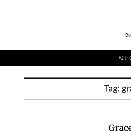
Skip
to
content
Bu
#2 (N
Tag:
gr
Grace