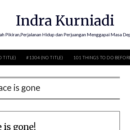
Indra Kurniadi
ah Pikiran,Perjalanan Hidup dan Perjuangan Menggapai Masa De
O TITLE)
#1304 (NO TITLE)
101 THINGS TO DO BEFORE
ace is gone
 is gone!