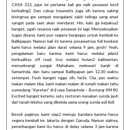
CASA 212, jujur ini pertama kali gw naik pesawat kecil
berbaling2. Dan cukup traumatis juga sih karena saking
bisingnya gw sempat mengalami sakit telinga yang amat
sangat pada saat akan mendarat. Hm, kalo ga kepaksa2
banget, ogah rasanya naik pesawat ini lagi. Menyelesaikan
tugas disana, kami pun segera bergegas untuk kembali ke
Balikpapan. Namun kali ini karena pesawatnya full booked,
kami harus melalui jalan darat selama 9 jam, gosh! Yeah,
pengalaman baru karena kami harus melalui jalan2
berkualitas off road, trus melalui hutan2 kalimantan,
menyebrangi sungai Mahakam, melewati banjir di
Samarinda, dan baru sampai Balikpapan jam 12.30 waktu
setempat. Fyuh banget ngga sih, he3x. Oia, pas waktu
makan malam tiba, kami makan malam di rumah makan tahu
sumedang “Karetan” di jl raya Samarinda – Bontang KM 80.
Excited banget ketemu satu restoran masakan sunda jauh
dari tanah leluhur yang dikelola sama orang sunda asli (lol)
Besok paginya, kami siap2 menuju bandara karena harus
segera kembali ke Jakarta dengan Garuda. Namun sialnya,
penerbangan kami itu harus di delay selama 3 jam karena