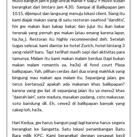
musti bangun jam 4 pagi untuk mandi + siap2 + musti sudah
berangkat dari bintaro jam 4.30. Sampai di Balikpapan jam
10.15, dijemput dan langsung menuju lokasi client. Siang itu
kami diajak makan siang di satu restoran seafood “dandito”,
hm gw makan ikan kakap bakar, dan jujur itu ikan bakar
terenak yang pernah gw makan (atau emang karena laper,
ha..ha_). Restoran itu highly recommended deh. Setelah
tugas selesai, kami diantar ke hotel Zurich, hotel bintang 3
yang relatif baru. Tapi terlihat masih sepi dari aktivitas para
tamunya. Malam itu kami makan malam berdua (tapi bukan
makan malam romantis ya, he3x) di food court Plaza
balikpapan. Yah, pilihan cerdas dari dua orang makhluk yang
bingung mau makan apa malam itu. Sepanjang jalan, gw
terus bertanya2 apakah ada makanan khas balikpapan?
karena yang gw liat di sepanjang jalan itu ya menu2 khas
“daerah lain”, sate madura, masakan padang, coto makassar,
soto bandung dll. Eh, cewe2 di balikpapan banyak yang
cakep loh, he3x.
Hari Kedua, gw harus bangun pagi lagi karena harus segera
berangkat ke Sangatta. Satu lokasi penambangan Batu
Bara milik KPC. Kami berangkat dengan pesawat kecil