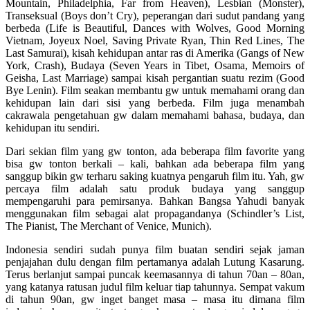
Mountain, Philadelphia, Far from Heaven), Lesbian (Monster),
Transeksual (Boys don’t Cry), peperangan dari sudut pandang yang
berbeda (Life is Beautiful, Dances with Wolves, Good Morning
Vietnam, Joyeux Noel, Saving Private Ryan, Thin Red Lines, The
Last Samurai), kisah kehidupan antar ras di Amerika (Gangs of New
York, Crash), Budaya (Seven Years in Tibet, Osama, Memoirs of
Geisha, Last Marriage) sampai kisah pergantian suatu rezim (Good
Bye Lenin). Film seakan membantu gw untuk memahami orang dan
kehidupan lain dari sisi yang berbeda. Film juga menambah
cakrawala pengetahuan gw dalam memahami bahasa, budaya, dan
kehidupan itu sendiri.
Dari sekian film yang gw tonton, ada beberapa film favorite yang
bisa gw tonton berkali – kali, bahkan ada beberapa film yang
sanggup bikin gw terharu saking kuatnya pengaruh film itu. Yah, gw
percaya film adalah satu produk budaya yang sanggup
mempengaruhi para pemirsanya. Bahkan Bangsa Yahudi banyak
menggunakan film sebagai alat propagandanya (Schindler’s List,
The Pianist, The Merchant of Venice, Munich).
Indonesia sendiri sudah punya film buatan sendiri sejak jaman
penjajahan dulu dengan film pertamanya adalah Lutung Kasarung.
Terus berlanjut sampai puncak keemasannya di tahun 70an – 80an,
yang katanya ratusan judul film keluar tiap tahunnya. Sempat vakum
di tahun 90an, gw inget banget masa – masa itu dimana film