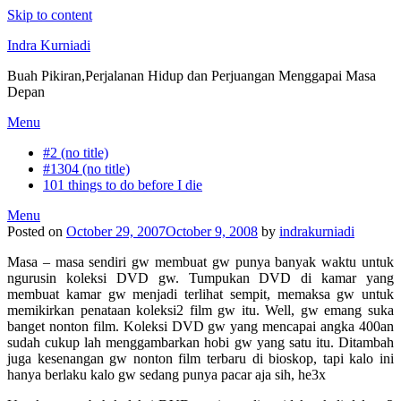
Skip to content
Indra Kurniadi
Buah Pikiran,Perjalanan Hidup dan Perjuangan Menggapai Masa
Depan
Menu
#2 (no title)
#1304 (no title)
101 things to do before I die
Menu
Posted on
October 29, 2007
October 9, 2008
by
indrakurniadi
Masa – masa sendiri gw membuat gw punya banyak waktu untuk
ngurusin koleksi DVD gw. Tumpukan DVD di kamar yang
membuat kamar gw menjadi terlihat sempit, memaksa gw untuk
memikirkan penataan koleksi2 film gw itu. Well, gw emang suka
banget nonton film. Koleksi DVD gw yang mencapai angka 400an
sudah cukup lah menggambarkan hobi gw yang satu itu. Ditambah
juga kesenangan gw nonton film terbaru di bioskop, tapi kalo ini
hanya berlaku kalo gw sedang punya pacar aja sih, he3x