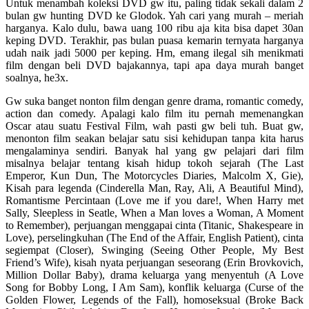
Untuk menambah koleksi DVD gw itu, paling tidak sekali dalam 2
bulan gw hunting DVD ke Glodok. Yah cari yang murah – meriah
harganya. Kalo dulu, bawa uang 100 ribu aja kita bisa dapet 30an
keping DVD. Terakhir, pas bulan puasa kemarin ternyata harganya
udah naik jadi 5000 per keping. Hm, emang ilegal sih menikmati
film dengan beli DVD bajakannya, tapi apa daya murah banget
soalnya, he3x.
Gw suka banget nonton film dengan genre drama, romantic comedy,
action dan comedy. Apalagi kalo film itu pernah memenangkan
Oscar atau suatu Festival Film, wah pasti gw beli tuh. Buat gw,
menonton film seakan belajar satu sisi kehidupan tanpa kita harus
mengalaminya sendiri. Banyak hal yang gw pelajari dari film
misalnya belajar tentang kisah hidup tokoh sejarah (The Last
Emperor, Kun Dun, The Motorcycles Diaries, Malcolm X, Gie),
Kisah para legenda (Cinderella Man, Ray, Ali, A Beautiful Mind),
Romantisme Percintaan (Love me if you dare!, When Harry met
Sally, Sleepless in Seatle, When a Man loves a Woman, A Moment
to Remember), perjuangan menggapai cinta (Titanic, Shakespeare in
Love), perselingkuhan (The End of the Affair, English Patient), cinta
segiempat (Closer), Swinging (Seeing Other People, My Best
Friend’s Wife), kisah nyata perjuangan seseorang (Erin Brovkovich,
Million Dollar Baby), drama keluarga yang menyentuh (A Love
Song for Bobby Long, I Am Sam), konflik keluarga (Curse of the
Golden Flower, Legends of the Fall), homoseksual (Broke Back