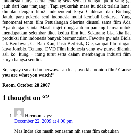
indonesia hanya cerita tentang seks semata dengan judul yang ga
jauh dari kata ”ranjang”. Tapi syukurlah masa itu tidak terlalu lama,
dimulai dengan film2 independent kaya Culdesac dan Bintang
Jatuh, para pekerja seni indonesia mulai kembali berkarya. Yang
fenomenal tentu film Petualangan Sherina disusul sama film Ada
Apa dengan Cinta. Masih inget dong, antrian panjang hanya untuk
mendapatkan selembar tiket kedua film itu. Sekarang bisa kita liat
produksi film indonesia banyak bermunculan. Favorite gw ada Biola
tak Berdawai, Ca Bau Kan, Pasir Berbisik, Gie, sampai film ringan
kaya Jomblo. Tenang, DVD Film Indonesia yang gw punya dijamin
asli ko. Itung – itung turut serta dalam membangun industri film
karya bangsa sendiri.
So, supaya smart dan berwawasan luas, ayo kita nonton film!
Cause
you are what you watch!”
Room, October 28 2007
1 thought on “
”
Herman
says:
December 22, 2009 at 4:00 pm
Mas Indra aku masih penasaran nih sama film cabaukan