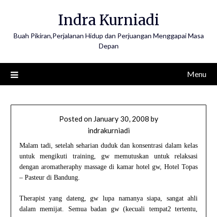
Skip
Indra Kurniadi
to
content
Buah Pikiran,Perjalanan Hidup dan Perjuangan Menggapai Masa
Depan
Menu
Posted on
January 30, 2008
by
indrakurniadi
Malam tadi, setelah seharian duduk dan konsentrasi dalam kelas
untuk mengikuti training, gw memutuskan untuk relaksasi
dengan aromatheraphy massage di kamar hotel gw, Hotel Topas
– Pasteur di Bandung.
Therapist yang dateng, gw lupa namanya siapa, sangat ahli
dalam memijat. Semua badan gw (kecuali tempat2 tertentu,