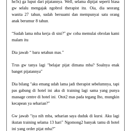
he3x) ga luput dari pijatannya. Well, selama dipijat seperti biasa
gw selalu mengajak ngobrol therapist itu. Oia, dia seorang
wanita 27 tahun, sudah bersuami dan mempunyai satu orang
anak berumur 8 tahun.
“Sudah lama mba kerja di sini?” gw coba memulai obrolan kami
malam itu
Dia jawab “ baru setahun mas.”
Trus gw tanya lagi “belajar pijat dimana mba? Soalnya enak
banget pijatannya”
Dia bilang “aku emang udah lama jadi therapist sebelumnya, tapi
pas gabung di hotel ini aku di training lagi sama yang punya
massage centre di hotel ini. Otot2 mas pada tegang lho, mungkin
kecapean ya seharian?”
Gw jawab “iya nih mba, seharian saya duduk di kursi. Aku lagi
ikutan training selama 13 hari” Ngomong2 banyak tamu di hotel
ini yang order pijat mba?”